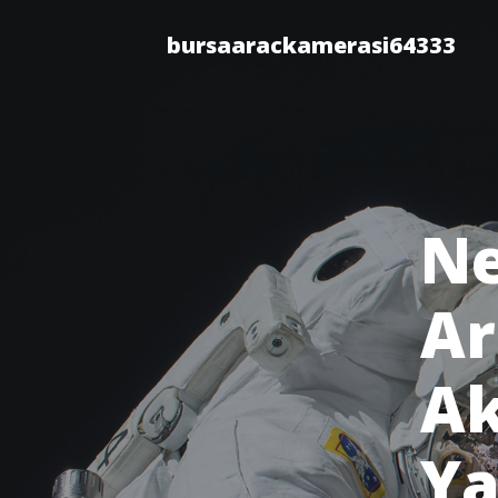
bursaarackamerasi64333
Ne
Ar
Ak
Ya