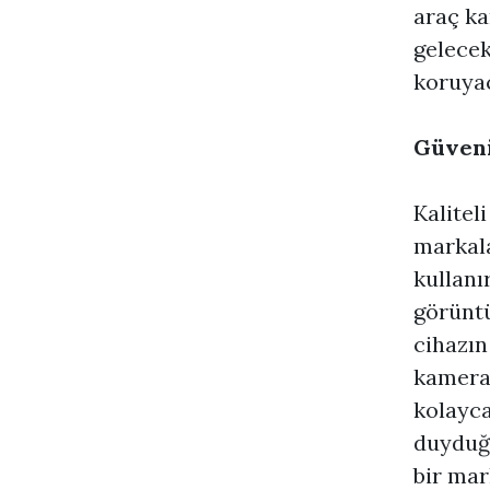
araç k
gelecek
koruyac
Güveni
Kalitel
markala
kullanı
görüntü
cihazın
kameral
kolayca
duyduğu
bir mar