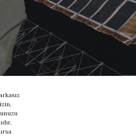
arkasız
izin,
umunuzu
dır.
ursa