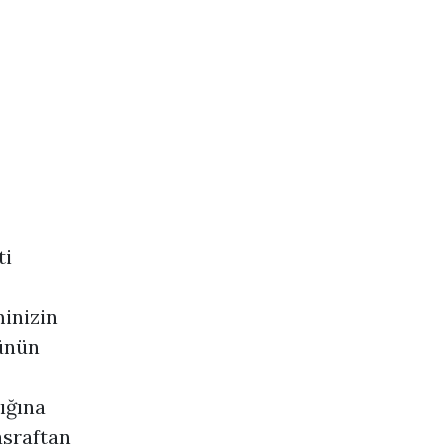
ti
minizin
cünün
ığına
asraftan