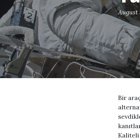
August 
Bir ara
alternat
sevdikl
kanıtla
Kalitel