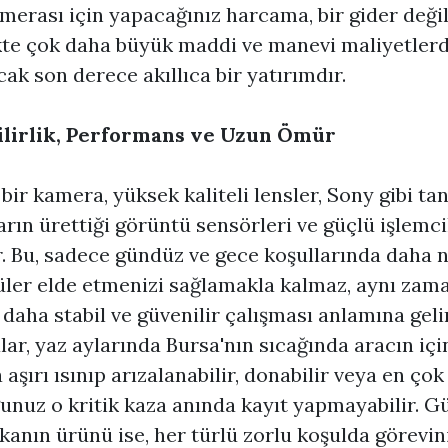
amerası
için yapacağınız harcama, bir gider değil,
te çok daha büyük maddi ve manevi maliyetler
ak son derece akıllıca bir yatırımdır.
lirlik, Performans ve Uzun Ömür
i bir kamera, yüksek kaliteli lensler, Sony gibi ta
rın ürettiği görüntü sensörleri ve güçlü işlemci
r. Bu, sadece gündüz ve gece koşullarında daha 
ler elde etmenizi sağlamakla kalmaz, aynı zam
 daha stabil ve güvenilir çalışması anlamına geli
ar, yaz aylarında Bursa'nın sıcağında aracın iç
 aşırı ısınıp arızalanabilir, donabilir veya en çok
nuz o kritik kaza anında kayıt yapmayabilir. Gü
kanın ürünü ise, her türlü zorlu koşulda görevin