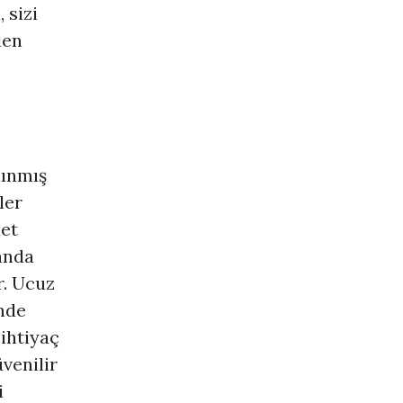
 sizi
den
nınmış
ler
net
anda
r. Ucuz
inde
 ihtiyaç
venilir
i