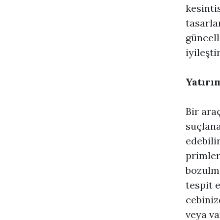
kesinti
tasarla
güncell
iyileştir
Yatırı
Bir ara
suçlana
edebili
primler
bozulma
tespit 
cebiniz
veya va